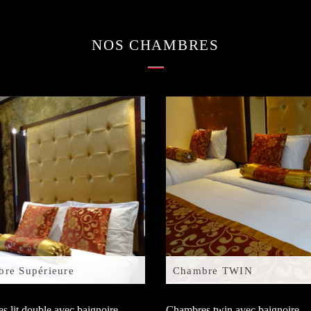
NOS CHAMBRES
re Supérieure
Chambre TWIN
 lit double avec baignoire.
Chambres twin avec baignoire.