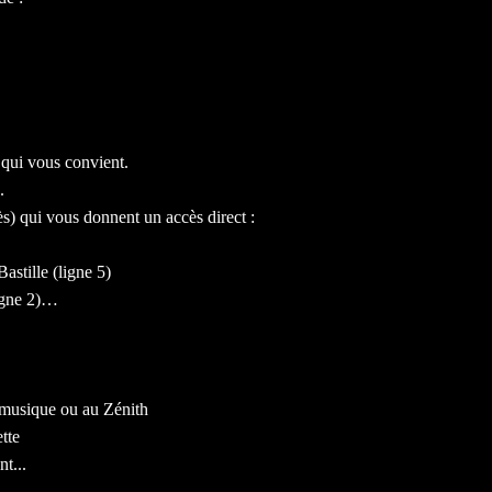
 qui vous convient.
.
rès) qui vous donnent un accès direct :
astille (ligne 5)
Ligne 2)…
a musique ou au Zénith
tte
t...