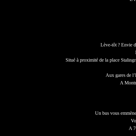
Lève-tôt ? Envie d
Situé à proximité de la place Stalingr
Aux gares de l’E
A Montma
Un bus vous emmènera 
Vo
A 7